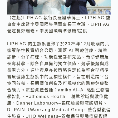
（左起)LIPH AG 執行長羅旭華博士、LIPH AG 監
事會主席暨李奧國際集團董事長王孝璿、LIPH AG
營運長鄭瑞羲。李奧國際精準健康/提供
LIPH AG 的生態系匯聚了於2025年12月收購的六
家策略性投資組合公司，涵蓋 AI 醫療健康、精準
診斷、分子病理、功能性營養補充品、預防健康及
長壽科學。除各自具備的獨立價值、競爭優勢與成
長潛力外，這些資產亦被策略性定位為整合型精準
醫療健康生態系中的互補性構件，旨在創造跨平台
協同效益、長期價值創造及可規模化的醫療健康整
合能力。這些資產包括：amiko AI–AI 驅動生物醫
學智能、Pathomics Health – 精準診斷與數位健
康、Danner Laboratory–臨床驗證與液態切片、
Dr PAIN（Wankang Medical Group–整合型復健
生態系、UHO Wellness–營養保健與腫瘤康復解