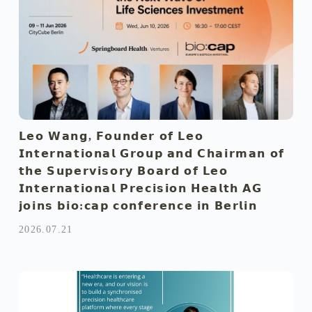
𝗟𝗲𝗼 𝗪𝗮𝗻𝗴, 𝗙𝗼𝘂𝗻𝗱𝗲𝗿 𝗼𝗳 𝗟𝗲𝗼
𝗜𝗻𝘁𝗲𝗿𝗻𝗮𝘁𝗶𝗼𝗻𝗮𝗹 𝗚𝗿𝗼𝘂𝗽 𝗮𝗻𝗱 𝗖𝗵𝗮𝗶𝗿𝗺𝗮𝗻 𝗼𝗳
𝘁𝗵𝗲 𝗦𝘂𝗽𝗲𝗿𝘃𝗶𝘀𝗼𝗿𝘆 𝗕𝗼𝗮𝗿𝗱 𝗼𝗳 𝗟𝗲𝗼
𝗜𝗻𝘁𝗲𝗿𝗻𝗮𝘁𝗶𝗼𝗻𝗮𝗹 𝗣𝗿𝗲𝗰𝗶𝘀𝗶𝗼𝗻 𝗛𝗲𝗮𝗹𝘁𝗵 𝗔𝗚
𝗷𝗼𝗶𝗻𝘀 𝗯𝗶𝗼:𝗰𝗮𝗽 𝗰𝗼𝗻𝗳𝗲𝗿𝗲𝗻𝗰𝗲 𝗶𝗻 𝗕𝗲𝗿𝗹𝗶𝗻
2026.07.21